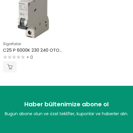
Sigortalar
C25 P 6000K 230 240 OTOMATİK SİGORTA
+ 0
5
üzerinden
0
oy
aldı
Haber bültenimize abone ol
Bugün abone olun ve özel teklifler, kuponlar ve haberler alın.