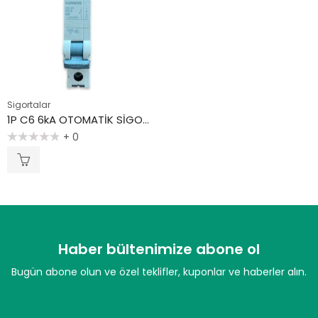
Sigortalar
1P C6 6kA OTOMATİK SİGORTA
+ 0
5
üzerinden
0
oy
aldı
Haber bültenimize abone ol
Bugün abone olun ve özel teklifler, kuponlar ve haberler alın.