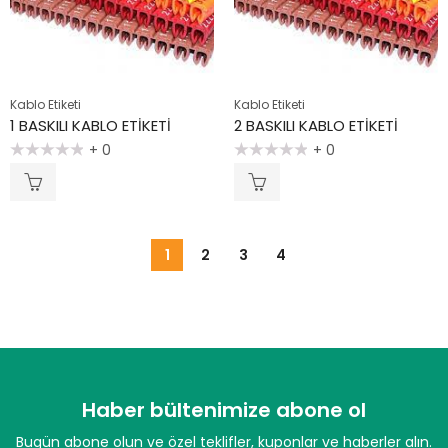
Kablo Etiketi
Kablo Etiketi
1 BASKILI KABLO ETİKETİ
2 BASKILI KABLO ETİKETİ
+ 0
+ 0
5
5
üzerinden
üzerinden
0
0
oy
oy
aldı
aldı
1
2
3
4
Haber bültenimize abone ol
Bugün abone olun ve özel teklifler, kuponlar ve haberler alın.