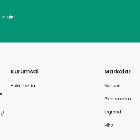
er alın.
Kurumsal
Markalar
Hakkımızda
Simens
i
Gecem slim
legrand
e/
Viko