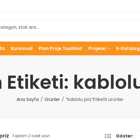
fa
Kurumsal
Plan Proje Taahhüt
Projeler
E-Katalog
 Etiketi: kablolu
Ana Sayfa
Ürünler
“kablolu priz”Etiketli ürünler
priz
Göster:
Toplam 2 adet ürün