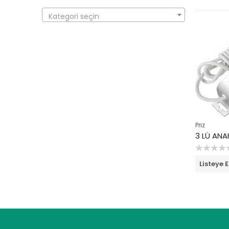
Kategori seçin
Priz
5
Listeye E
üzerinden
0
oy
aldı