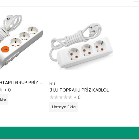
3 LÜ ANAHTARLI GRUP PRİZ KABLOLU-3 MT/RI TECH
Priz
3 LÜ TOPRAKLI PRİZ KABLOLU-2 MT/RI TECH
+ 0
+ 0
kle
5
Listeye Ekle
üzerinden
0
oy
aldı