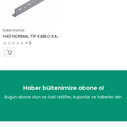
Kablo Kanalı
H40 NORMAL TİP KABLO KANAL EK ELEMANI
+ 0
5
üzerinden
0
oy
aldı
Haber bültenimize abone ol
Bugün abone olun ve özel teklifler, kuponlar ve haberler alın.