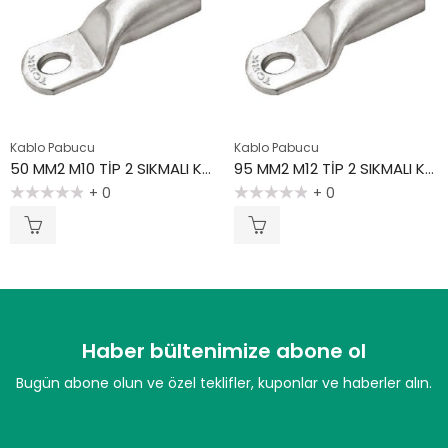
Kablo Pabucu
Kablo Pabucu
50 MM2 M10 TİP 2 SIKMALI KABLO PABUCU
95 MM2 M12 TİP 2 SIKMALI KABLO PABUCU
+ 0
+ 0
5
5
üzerinden
üzerinden
0
0
oy
oy
aldı
aldı
Haber bültenimize abone ol
Bugün abone olun ve özel teklifler, kuponlar ve haberler alın.