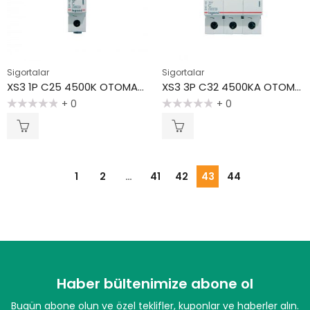
Sigortalar
Sigortalar
XS3 1P C25 4500K OTOMATİK SİGORTA
XS3 3P C32 4500KA OTOMARİK SİGORTA
+ 0
+ 0
5
5
üzerinden
üzerinden
0
0
oy
oy
aldı
aldı
1
2
…
41
42
43
44
Haber bültenimize abone ol
Bugün abone olun ve özel teklifler, kuponlar ve haberler alın.