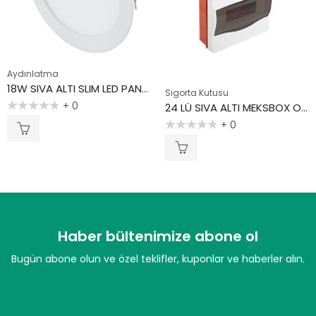
Aydınlatma
18W SIVA ALTI SLIM LED PANEL SPOT ARMATÜR 6000K YUVARLAK-BEYAZ IŞIK
Sigorta Kutusu
+ 0
24 LÜ SIVA ALTI MEKSBOX OTOMAT KUTUSU
5
+ 0
üzerinden
0
5
oy
üzerinden
aldı
0
oy
aldı
Haber bültenimize abone ol
Bugün abone olun ve özel teklifler, kuponlar ve haberler alın.