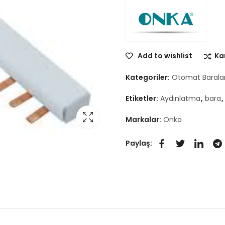
Add to wishlist
Kar
Kategoriler:
Otomat Baralar
Etiketler:
Aydınlatma
,
bara
,
Markalar:
Onka
Paylaş: