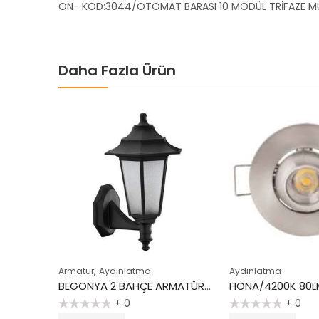
ON- KOD:3044/OTOMAT BARASI 10 MODÜL TRİFAZE M
Daha Fazla Ürün
,
Armatür
Aydınlatma
Aydınlatma
ULTRA 8/4200K 800 LM 8 W LED AMPUL-GÜN IŞIĞI
BEGONYA 2 BAHÇE ARMATÜRÜ SİYAH
+ 0
+ 0
5
5