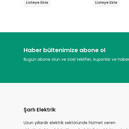
Listeye Ekle
Listeye Ekle
üzerinden
üzerinden
0
0
oy
oy
aldı
aldı
Haber bültenimize abone ol
Bugün abone olun ve özel teklifler, kuponlar ve haberl
Şarlı Elektrik
Uzun yıllardır elektrik sektöründe hizmet veren