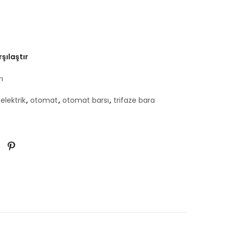
şılaştır
ı
elektrik
,
otomat
,
otomat barsı
,
trifaze bara