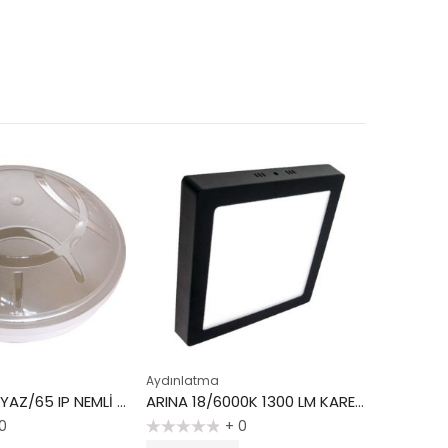
Aydınlatma
Ampul
AQUA EKO BEYAZ/65 IP NEMLİ YER AYDINLATMA
ARINA 18/6000K 1300 LM KARE SİYAH PANEL
0
+ 0
5
5