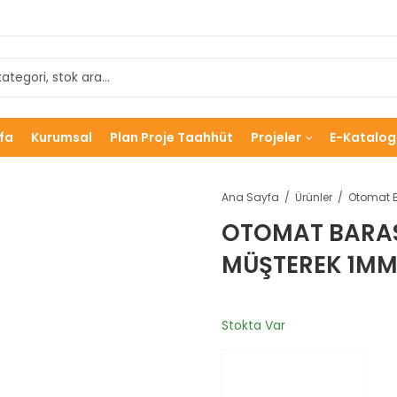
fa
Kurumsal
Plan Proje Taahhüt
Projeler
E-Katalog
Ana Sayfa
Ürünler
OTOMAT BARASI
MÜŞTEREK 1MM
Stokta Var