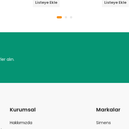
Listeye Ekle
Listeye Ekle
üzerinden
üzerinden
0
0
oy
oy
aldı
aldı
er alın.
Kurumsal
Markalar
Hakkımızda
Simens