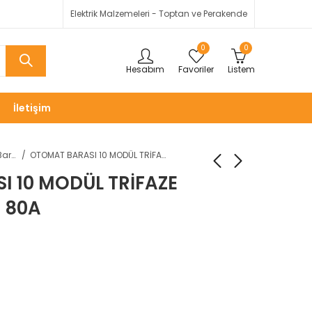
Elektrik Malzemeleri - Toptan ve Perakende
0
0
Hesabım
Favoriler
Listem
İletişim
Otomat Baraları
OTOMAT BARASI 10 MODÜL TRİFAZE MÜŞTEREK 1MM 80A
 10 MODÜL TRİFAZE
 80A