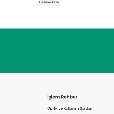
Listeye Ekle
Devamı
üzerinden
üzerinden
0
0
oy
oy
aldı
aldı
İşlem Rehberi
Gizlilik ve Kullanım Şartları