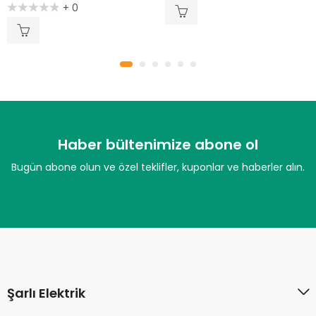
5
+ 0
üzerinden
0
5
oy
üzerinden
aldı
0
oy
aldı
Haber bültenimize abone ol
Bugün abone olun ve özel teklifler, kuponlar ve haberler alın.
Şarlı Elektrik