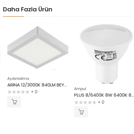
Daha Fazla Ürün
Aydınlatma
ARINA 12/3000K 840LM BEYAZ KARE PANEL
Ampul
+ 0
PLUS 8/6400K 8W 6400K 8W LED AMPUL
5
üzerinden
+ 0
0
5
oy
üzerinden
aldı
0
oy
aldı