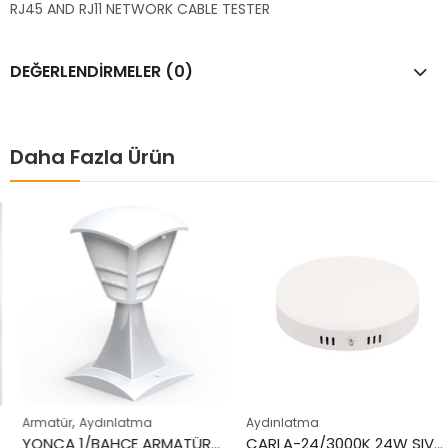
RJ45 AND RJ11 NETWORK CABLE TESTER
DEĞERLENDIRMELER (0)
Daha Fazla Ürün
,
Armatür
Aydınlatma
Aydınlatma
YONCA 1/BAHÇE ARMATÜRÜ-BEYAZ
CARLA-24/3000K 24W SIVA ÜSTÜ BEYAZ PANEL