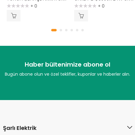
+ 0
+ 0
5
5
üzerinden
üzerinden
0
0
oy
oy
aldı
aldı
Haber bültenimize abone ol
Bugün abone olun ve özel teklifler, kuponlar ve haberler alın.
Şarlı Elektrik