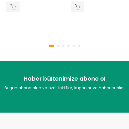
5
5
üzerinden
üzerinden
0
0
oy
oy
aldı
aldı
Haber bültenimize abone ol
Bugün abone olun ve özel teklifler, kuponlar ve haberler alın.