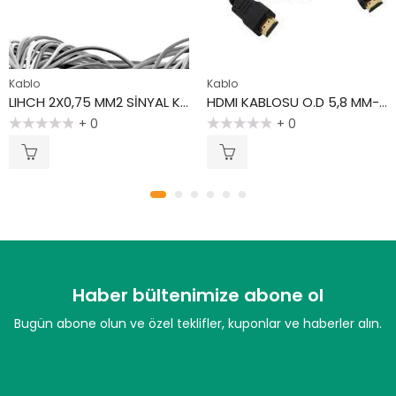
Kablo
Kablo
LIHCH 2X0,75 MM2 SİNYAL KONTROL KABLOSU GRİ
HDMI KABLOSU O.D 5,8 MM-3 MT
+ 0
+ 0
5
5
üzerinden
üzerinden
0
0
oy
oy
aldı
aldı
Haber bültenimize abone ol
Bugün abone olun ve özel teklifler, kuponlar ve haberler alın.