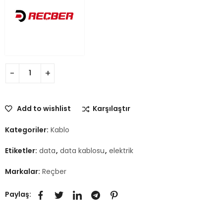
Add to wishlist
Karşılaştır
Kategoriler:
Kablo
Etiketler:
data
,
data kablosu
,
elektrik
Markalar:
Reçber
Paylaş: